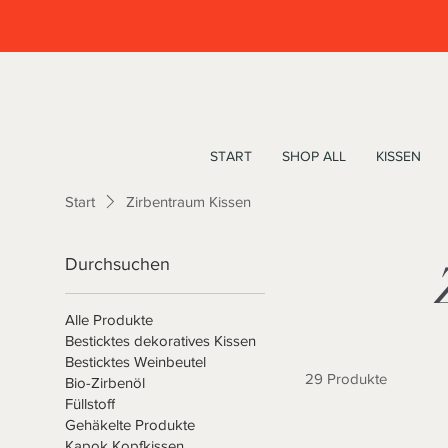
START
SHOP ALL
KISSEN
Start
Zirbentraum Kissen
Durchsuchen
Alle Produkte
Besticktes dekoratives Kissen
Besticktes Weinbeutel
29 Produkte
Bio-Zirbenöl
Füllstoff
Gehäkelte Produkte
Kapok Kopfkissen