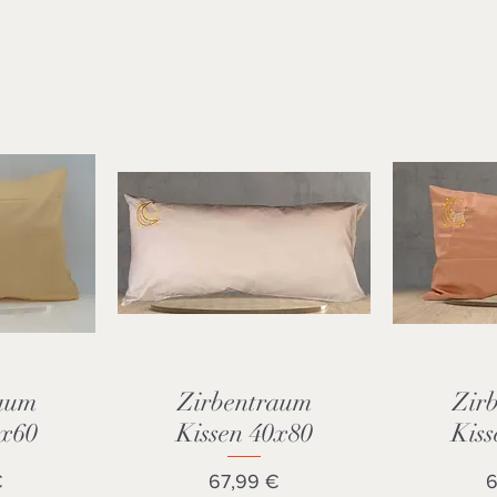
aum
Zirbentraum
Zir
cht
Schnellansicht
Sch
0x60
Kissen 40x80
Kiss
Preis
P
€
67,99 €
6