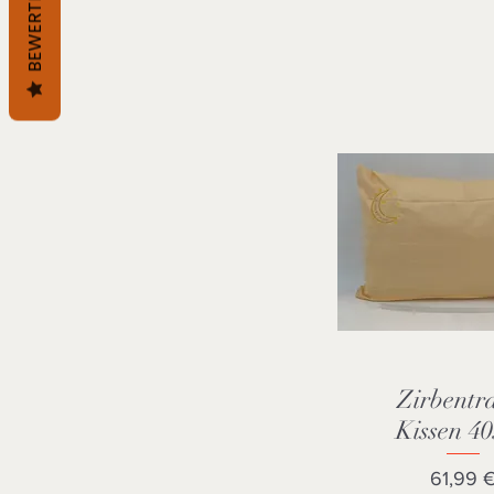
BEWERTEN
Zirbentr
Schnellansi
Kissen 4
Preis
61,99 