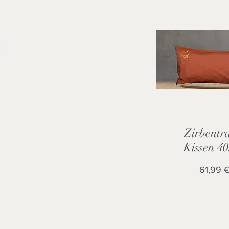
Zirbentr
Schnellansi
Kissen 4
Preis
61,99 