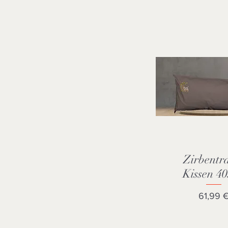
Zirbentr
Schnellansi
Kissen 4
Preis
61,99 