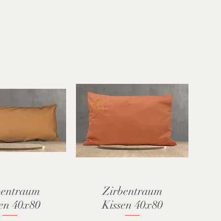
bentraum
Zirbentraum
nellansicht
Schnellansicht
en 40x80
Kissen 40x80