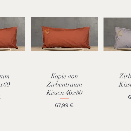
aum
Kopie von
Zir
cht
Schnellansicht
Sch
0x60
Zirbentraum
Kiss
Kissen 40x80
P
€
6
Preis
67,99 €