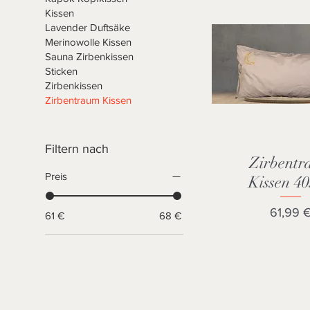
Kissen
Lavender Duftsäke
Merinowolle Kissen
Sauna Zirbenkissen
Sticken
Zirbenkissen
Zirbentraum Kissen
Filtern nach
Zirbentr
Schnellansi
Preis
Kissen 4
Preis
61,99 
61 €
68 €