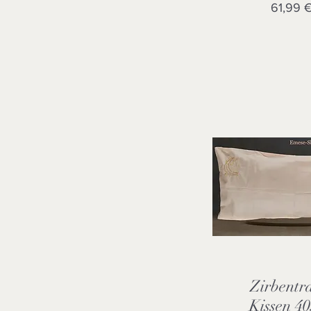
Preis
61,99 
Zirbentr
Schnellansi
Kissen 4