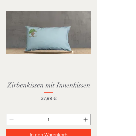
Zirbenkissen mit Innenkissen
Preis
37,99 €
In den Warenkorb