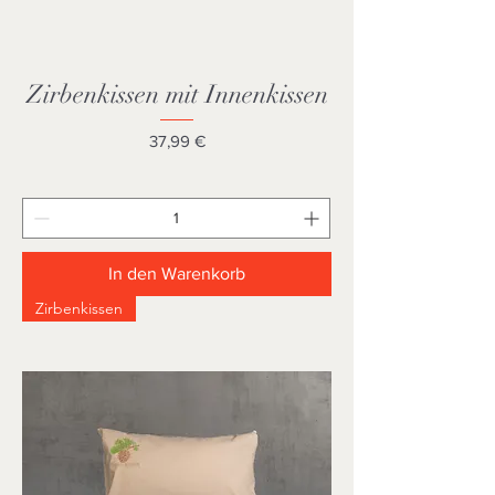
Zirbenkissen mit Innenkissen
Preis
37,99 €
In den Warenkorb
Zirbenkissen