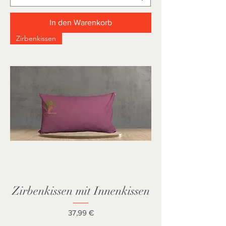
In den Warenkorb
Zirbenkissen
Zirbenkissen mit Innenkissen
Preis
37,99 €