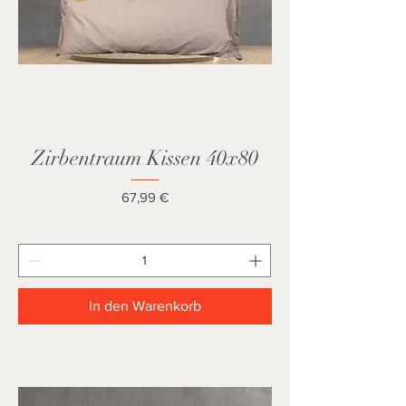
Zirbentraum Kissen 40x80
Preis
67,99 €
In den Warenkorb