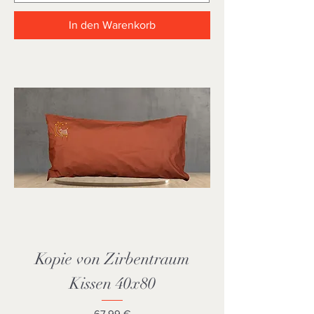
In den Warenkorb
Kopie von Zirbentraum
Kissen 40x80
Preis
67,99 €