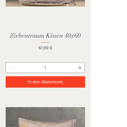
Zirbentraum Kissen 40x60
Preis
61,99 €
In den Warenkorb