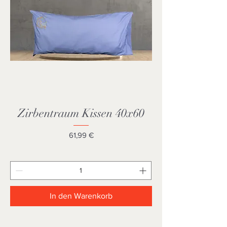
Zirbentraum Kissen 40x60
Preis
61,99 €
In den Warenkorb