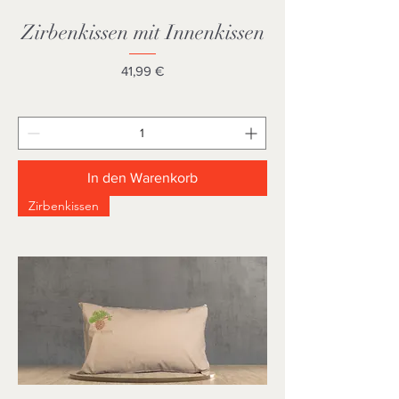
Zirbenkissen mit Innenkissen
Preis
41,99 €
In den Warenkorb
Zirbenkissen