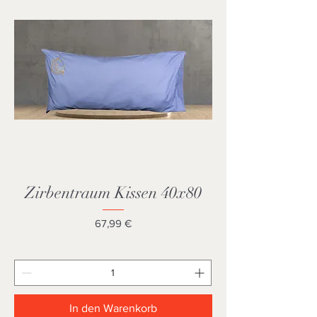
Zirbentraum Kissen 40x80
Preis
67,99 €
In den Warenkorb