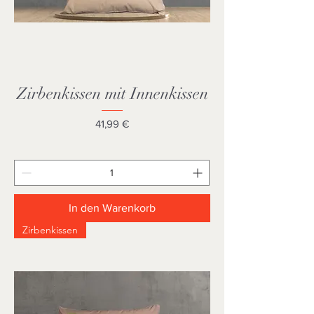
Zirbenkissen mit Innenkissen
Preis
41,99 €
In den Warenkorb
Zirbenkissen