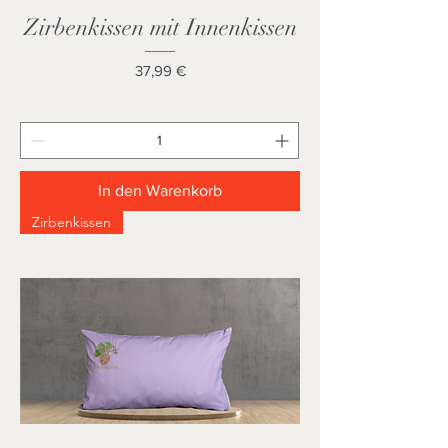
Zirbenkissen mit Innenkissen
Preis
37,99 €
In den Warenkorb
Zirbenkissen