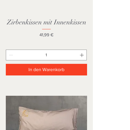
Zirbenkissen mit Innenkissen
Preis
41,99 €
In den Warenkorb